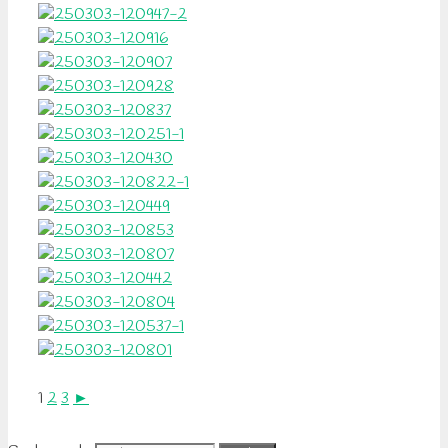
1
2
3
►